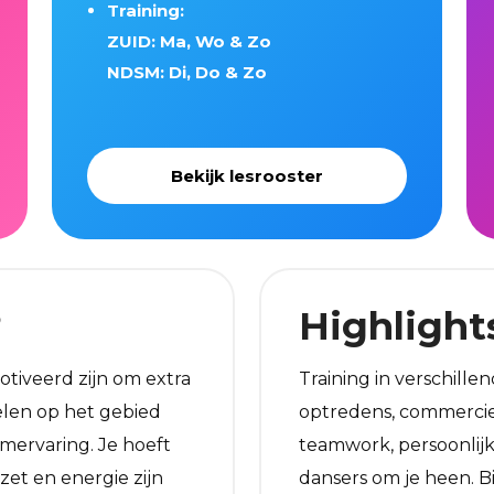
Training:
ZUID: Ma, Wo & Zo
NDSM: Di, Do & Zo
Bekijk lesrooster
?
Highlight
otiveerd zijn om extra
Training in verschillen
elen op het gebied
optredens, commercie
mervaring. Je hoeft
teamwork, persoonlijk
nzet en energie zijn
dansers om je heen. B