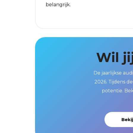
belangrijk.
Wil j
De jaarlijkse au
2026. Tijdens de
potentie. Bek
Beki