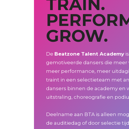
TRAIN.
PERFORM
GROW.
De
Beatzone Talent Academy
i
gemotiveerde dansers die meer wi
meer performance, meer uitdagi
traint in een selectieteam met 
dansers binnen de academy en w
uitstraling, choreografie en podi
Deelname aan BTA is alleen mogeli
de auditiedag of door selectie tij