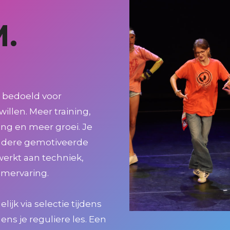
.
s bedoeld voor
llen. Meer training,
ng en meer groei. Je
andere gemotiveerde
erkt aan techniek,
umervaring.
jk via selectie tijdens
dens je reguliere les. Een