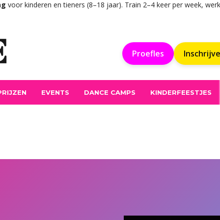
ng
voor kinderen en tieners (8–18 jaar). Train 2–4 keer per week, we
Proefles
Inschrijv
PRIJZEN
EVENTS
DANCE CAMPS
KINDERFEESTJES