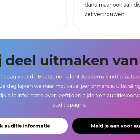
dans, maar ook aan disc
zelfvertrouwen.
ij deel uitmaken va
ditiedag voor de Beatzone Talent Academy vindt plaats 
ze dag kijken we naar motivatie, performance, uitstraling
ijk alle informatie over leeftijden, tijden en auditievoor
auditiepagina.
jk auditie informatie
Meld je aan voor au