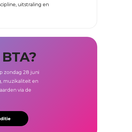
ipline, uitstraling en
n BTA?
op zondag 28 juni
, muzikaliteit en
waarden via de
ditie