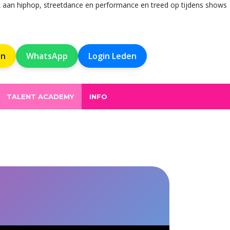
rk aan hiphop, streetdance en performance en treed op tijdens shows
en
WhatsApp
Login Leden
(CURRENT)
TALENT ACADEMY
INFO