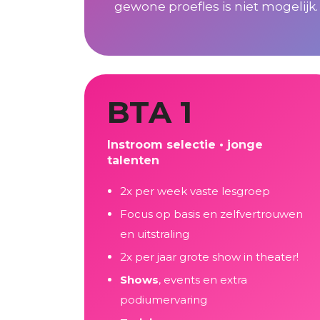
gewone proefles is niet mogelijk.
BTA 1
Instroom selectie • jonge
talenten
2x per week vaste lesgroep
Focus op basis en zelfvertrouwen
en uitstraling
2x per jaar grote show in theater!
Shows
,
events
en extra
podiumervaring