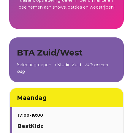
trainen, optreden, groeien in performance en
deelnemen aan shows, battles en wedstrijden!
BTA Zuid/West
Selectiegroepen in Studio Zuid -
Klik op een
dag
Maandag
17:00-18:00
BeatKidz