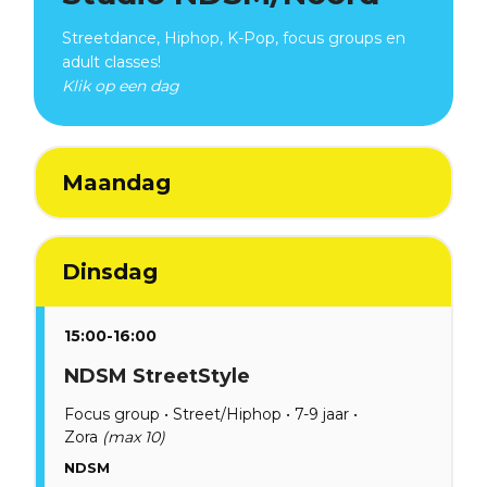
Streetdance, Hiphop, K-Pop, focus groups en
adult classes!
Klik op een dag
Maandag
Dinsdag
15:00-16:00
NDSM StreetStyle
Focus group • Street/Hiphop • 7-9 jaar •
Zora
(max 10)
NDSM